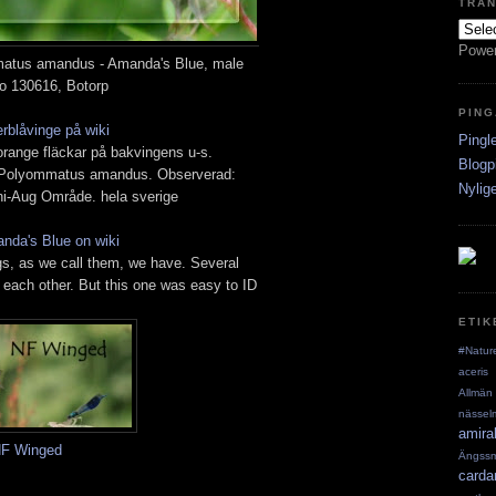
TRA
Powe
mmatus amandus - Amanda's Blue, male
o 130616, Botorp
PING
erblåvinge på wiki
Pingl
 orange fläckar på bakvingens u-s.
Blogp
n: Polyommatus amandus. Observerad:
Nylig
ni-Aug Område. hela sverige
nda's Blue on wiki
gs, as we call them, we have. Several
to each other. But this one was easy to ID
ETIK
#Natur
aceris
Allmän
nässel
amira
F Winged
Ängss
carda
,
nfphoto
,
foto
,
photography
,
natur
,
nature
,
fjäril
,