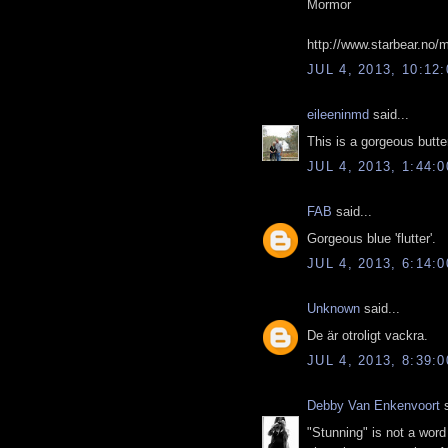
Mormor
http://www.starbear.no/m
JUL 4, 2013, 10:12
eileeninmd
said...
This is a gorgeous butter
JUL 4, 2013, 1:44:
FAB
said...
Gorgeous blue 'flutter'.
JUL 4, 2013, 6:14:
Unknown
said...
De är otroligt vackra.
JUL 4, 2013, 8:39:
Debby Van Enkenvoort
s
"Stunning" is not a word