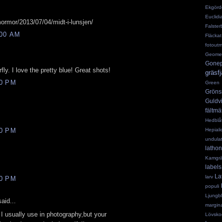
Ekgörd
Euclid
ormor/2013/07/04/midt-i-lunsjen/
Falster
:00 AM
Fläckat
fotout
Geomet
Gonep
fly. I love the pretty blue! Great shots!
gräsfj
00 PM
Green S
Gröns
Guldv
fältmä
Hedblå
00 PM
Hepial
undula
lathon
Kamgräs
labels
La
larv
00 PM
populi
Ljungb
aid...
margin
 I usually use in photography,but your
Lövsko