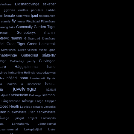
Eldsnabbvinge
etiketter
elmätare
ia glyphica
eulithis populata
Falkbo
fjäril
female
bo
fjädermott
fjärilsparken
fly
 stamfly
forest
Förväxlad Fältmätare
Gammafly
Garden Tiger
maning
fuks
Gonepteryx rhamni
ridae
teryx_rhamni
Gråbandad lövmätare
äril
Great Tiger
Green Hairstreak
ilver-lines
Green-veined White
grön
nabbvinge
Gulbrokigt slåtterfly
inge
Gulvingad
Gulfläckigt jordfly
tare
Häggspinnmal
hane
vinge
heliconiine
Hellinsia osteodactylus
höfjäril
hona
idae
Humlemott
Hydria
Issoria
ta
Inachis io
iridescent
juvelvingar
ia
kålfjäril
Katrineholm
krämbol
fjäril
Kolberga
Långsvansad blåvinge
Large Skipper
tticed Heath
Leptidea sinapis
Limenitis
liten buskmätare
Liten fläckmätare
låvinge
Ljusgul höfjäril
Lomaspilis
ata
Lönnaftonfly
Lönnhöstmal
gsantennmal
Luktgräsfjäril
lustre