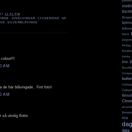
leri
,
shots
,
Polyommatus amandus
,
Silverblåvinge
,
parthe
aspfjär
nidae
,
Backf
AT
11:51 PM
Berggrä
VINGE
,
JUVELVINGAR
,
LYCAENIDAE
,
NF
björn
DUS
,
SILVERBLÅVINGE
Blåbär
black
ängsmo
fredag
Bredb
brinka
colour!!!
line
B
00 AM
Brunflä
Compa
butter
Cabba
a de här blåvingade.. Fint foto!
Callop
00 AM
Beaut
Citronf
arcania
Brimst
så utrolig flotte.
rica
dagf
data