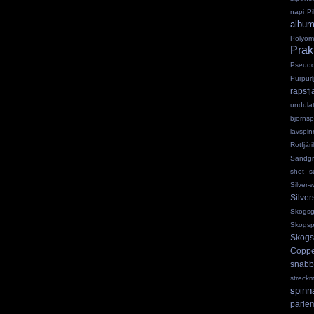
napi
Pi
albu
Polyo
Prakt
Pseud
Purpurl
rapsfjä
undula
björnsp
lavspin
Rotfjäri
Sandgrä
shot s
Silver
Silve
Skogsgr
Skogspä
Skogs
Copp
snabb
streck
spinn
pärlem