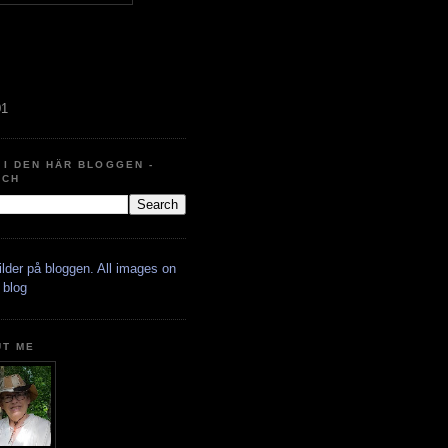
01
 I DEN HÄR BLOGGEN -
RCH
bilder på bloggen. All images on
 blog
UT ME