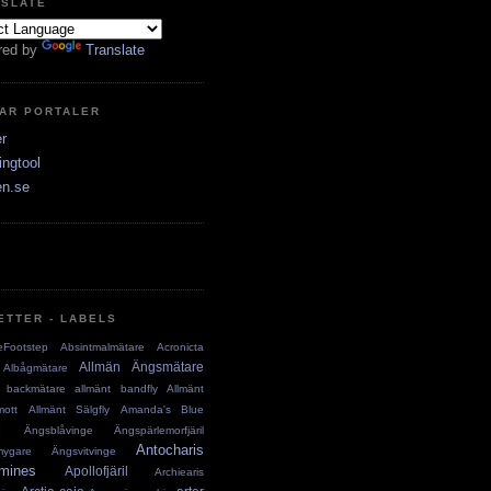
NSLATE
red by
Translate
AR PORTALER
er
ingtool
en.se
ETTER - LABELS
eFootstep
Absintmalmätare
Acronicta
Allmän Ängsmätare
Albågmätare
 backmätare
allmänt bandfly
Allmänt
mott
Allmänt Sälgfly
Amanda's Blue
l
Ängsblåvinge
Ängspärlemorfjäril
Antocharis
mygare
Ängsvitvinge
mines
Apollofjäril
Archiearis