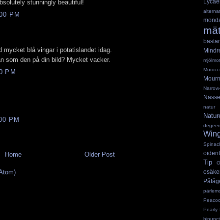
Lyca
bsolutely stunningly beautiful!
alterna
:00 PM
mond
mät
basta
mycket blå vingar i potatislandet idag.
Mindr
an som den på din bild? Mycket vacker.
mjölmot
Morocc
00 PM
Mourn
Narr
Nässel
natu
Natur
:00 PM
degeer
Win
Spinac
oident
Home
Older Post
Tip
O
Atom)
osäk
Påfåg
pärlem
Peacock
Pearly
bipunc