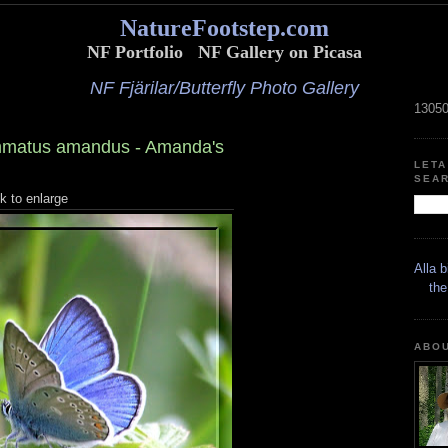
NatureFootstep.com
NF Portfolio
NF Gallery on Picasa
NF Fjärilar/Butterfly Photo Gallery
1305
ommatus amandus - Amanda's
LETA
SEA
ck to enlarge
Alla 
the
ABO