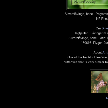
Silverblåvinge, hane - Polyo
NF Phot
Om
Silv
Dagfjärilar: Blåvingar m
Silverblåvinge, hane. Lati
130616. Flyger: Ju
About
Ama
One of the beutiful Blue Win
butterflies that is very similar 
N
Labels:
NatureFootstep
,
Monica Johansson