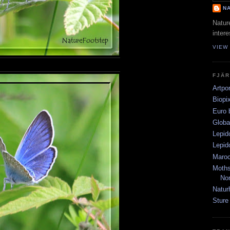
N
Natur
intere
VIEW
FJÄR
Artpo
Biopi
Euro b
Globa
Lepid
Lepid
Marock
Moths
Nor
Natur
Sture