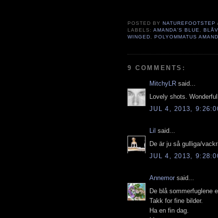
butterfly
,
fjärilsbilder
,
fjärilsgalleri
,
gallery
,
gal
Amanda's Blue
,
juvelvingar
,
blåvinge
,
Lycae
POSTED BY
NATUREFOOTSTEP
LABELS:
AMANDA'S BLUE
,
BLÅ
WINGED
,
POLYOMMATUS AMAN
9 COMMENTS:
MitchyLR
said...
Lovely shots. Wonderful 
JUL 4, 2013, 9:26:
Lil
said...
De är ju så gulliga/vackr
JUL 4, 2013, 9:28:
Annemor
said...
De blå sommerfuglene er 
Takk for fine bilder.
Ha en fin dag.