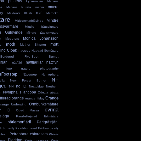
ena phlaeas
Lycaenidae
Macaria
macro
ta
Macaria liturata
macro
ay
mal
Maiden's Blush
Marocko
are
Mindre
Midsommarblåvinge
rdsvärmare
Mindre båtspinnare
e Guldvinge
Mindre tåtelsmygare
Monica Johansson
t
Mogetorp
moth
mott
o
Mother Shipton
ing Cloak
nacreus
Naggad lövmätare
ow-Bordered Five-Spot Burnet
fjäril
nattfjärilar
nattflyn
nätfjäril
r foto
nature photography
eFootstep
Nävertorp
Nemophora
NF
ella
New Forest Burnet
ged
no ID
NN
Noctuidae
Northern
Nymphalis antiopa
h
Odezia atrata
Orange
ifierad
orange
orange friday
Ormbunksmätare
range Underwing
övriga
er ID
Oued Massa
elöga
Parallellinjerad fältmätare
pärlemorfjäril
Pärlgräsfjäril
or
 butterfly
Pearl-bordered Fritillary
pearly
Petrophora chlorosata
 Heath
Phiaris
Pieridae
tana
Pieris brassicae
Pieris