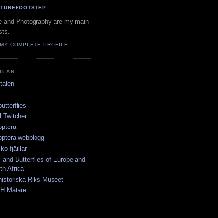
ATUREFOOTSTEP
e and Photography are my main
sts.
 MY COMPLETE PROFILE
ILAR
rtalen
x
utterflies
l Twitcher
optera
optera webblogg
o fjärilar
 and Butterflies of Europe and
th Africa
historiska Riks Muséet
 H Mätare