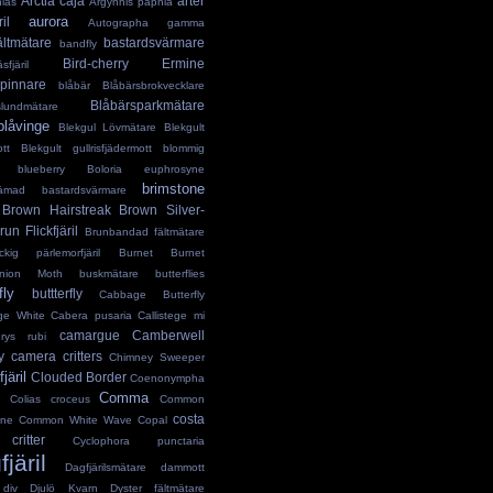
Arctia caja
arter
nias
Argynnis paphia
aurora
il
Autographa gamma
ältmätare
bastardsvärmare
bandfly
Bird-cherry Ermine
sfjäril
spinnare
blåbär
Blåbärsbrokvecklare
Blåbärsparkmätare
slundmätare
blåvinge
Blekgul Lövmätare
Blekgult
tt
Blekgult gullrisfjädermott
blommig
blueberry
Boloria euphrosyne
brimstone
rämad bastardsvärmare
Brown Hairstreak
Brown Silver-
run Flickfjäril
Brunbandad fältmätare
ckig pärlemorfjäril
Burnet
Burnet
nion Moth
buskmätare
butterflies
fly
buttterfly
Cabbage Butterfly
ge White
Cabera pusaria
Callistege mi
camargue
Camberwell
hrys rubi
y
camera critters
Chimney Sweeper
järil
Clouded Border
Coenonympha
Comma
Colias croceus
Common
costa
one
Common White Wave
Copal
critter
Cyclophora punctaria
järil
Dagfjärilsmätare
dammott
div
Djulö Kvarn
Dyster fältmätare