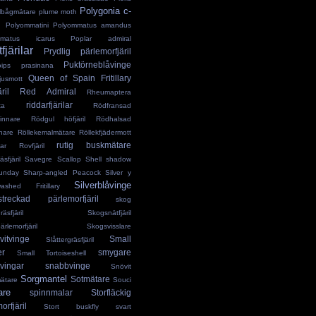
Polygonia c-
lbågmätare
plume moth
m
Polyommatini
Polyommatus amandus
mmatus icarus
Poplar admiral
fjärilar
Prydlig pärlemorfjäril
Puktörneblåvinge
oips prasinana
Queen of Spain Fritillary
jusmott
ril
Red Admiral
Rheumaptera
riddarfjärilar
ta
Rödfransad
innare
Rödgul höfjäril
Rödhalsad
nare
Röllekemalmätare
Röllekfjädermott
rutig buskmätare
lar
Rovfjäril
sfjäril
Savegre
Scallop Shell
shadow
unday
Sharp-angled Peacock
Silver y
Silverblåvinge
-washed Fritillary
rstreckad pärlemorfjäril
skog
äsfjäril
Skogsnätfjäril
rlemorfjäril
Skogsvisslare
vitvinge
Small
Slåttergräsfjäril
er
smygare
Small Tortoiseshell
vingar
snabbvinge
Snövit
Sorgmantel
Sotmätare
mätare
Souci
are
spinnmalar
Storfläckig
orfjäril
Stort buskfly
svart